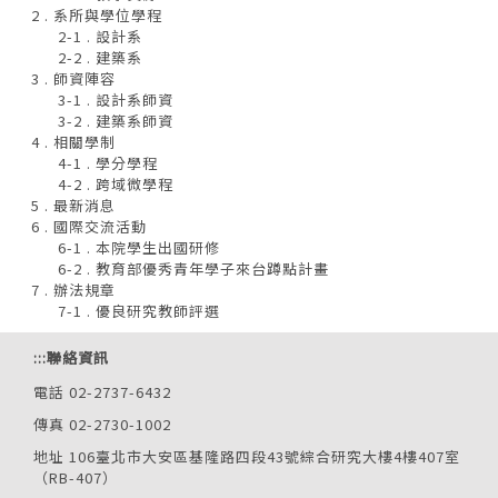
2 . 系所與學位學程
2-1 . 設計系
2-2 . 建築系
3 . 師資陣容
3-1 . 設計系師資
3-2 . 建築系師資
4 . 相關學制
4-1 . 學分學程
4-2 . 跨域微學程
5 . 最新消息
6 . 國際交流活動
6-1 . 本院學生出國研修
6-2 . 教育部優秀青年學子來台蹲點計畫
7 . 辦法規章
7-1 . 優良研究教師評選
:::
聯絡資訊
電話 02-2737-6432
傳真 02-2730-1002
地址 106臺北市大安區基隆路四段43號綜合研究大樓4樓407室
（RB-407）