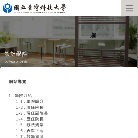
跳
到
主
要
內
容
區
設計學院
College of Design
網站導覽
1 . 學院介紹
1-1 . 學院簡介
1-2 . 現任院長
1-3 . 現任副院長
1-4 . 歷任院長
1-5 . 辦法規章
1-6 . 表單下載
1-7 . 教學資源